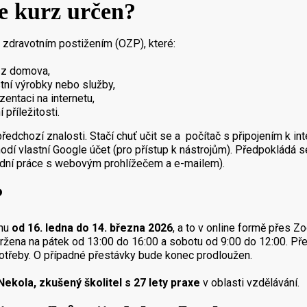
e kurz určen?
zdravotním postižením (OZP), které:
t z domova,
stní výrobky nebo služby,
zentaci na internetu,
 příležitosti.
edchozí znalosti. Stačí chuť učit se a počítač s připojením k in
odí vlastní Google účet (pro přístup k nástrojům). Předpokládá s
adní práce s webovým prohlížečem a e-mailem).
?
ínu
od 16. ledna do 14. března 2026
, a to v online formě přes Z
ržena na pátek od 13:00 do 16:00 a sobotu od 9:00 do 12:00. P
otřeby. O případné přestávky bude konec prodloužen.
 Nekola, zkušený školitel s 27 lety praxe
v oblasti vzdělávání.