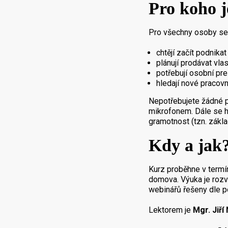
Pro koho j
Pro všechny osoby se 
chtějí začít podnika
plánují prodávat vla
potřebují osobní pre
hledají nové pracovní
Nepotřebujete žádné př
mikrofonem. Dále se h
gramotnost (tzn. zákl
Kdy a jak
Kurz proběhne v term
domova. Výuka je rozv
webinářů řešeny dle p
Lektorem je
Mgr. Jiří