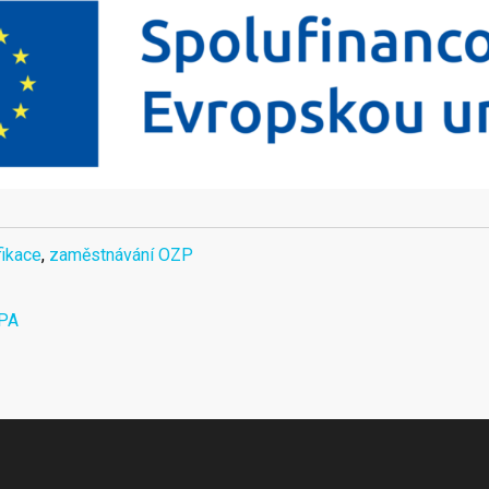
fikace
,
zaměstnávání OZP
EPA