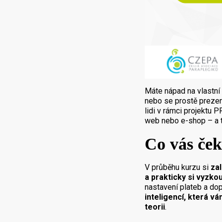
Máte nápad na vlastní 
nebo se prostě prezen
lidi v rámci projektu 
web nebo e-shop – a t
Co vás če
V průběhu kurzu si
za
a prakticky si vyzko
nastavení plateb a dop
inteligencí, která v
teorii
.