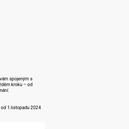
výzvám spojeným s
aždém kroku – od
nání.
 od 1.listopadu 2024