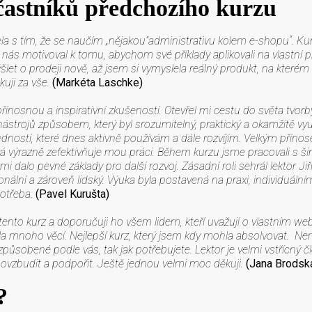
častníků předchozího kurzu
la s tím, že se naučím „nějakou”administrativu kolem e-shopu“. Kur
r nás motivoval k tomu, abychom své příklady aplikovali na vlastní 
et o prodeji nově, až jsem si vymyslela reálný produkt, na kterém s
kuji za vše.
(Markéta Laschke)
přínosnou a inspirativní zkušeností. Otevřel mi cestu do světa tvo
ástrojů způsobem, který byl srozumitelný, praktický a okamžitě využi
ností, které dnes aktivně používám a dále rozvíjím. Velkým přínos
erá výrazně zefektivňuje mou práci. Během kurzu jsme pracovali s š
 mi dalo pevné základy pro další rozvoj. Zásadní roli sehrál lektor Jiř
nální a zároveň lidský. Výuka byla postavená na praxi, individuáln
potřeba.
(Pavel Kurušta)
ento kurz a doporučuji ho všem lidem, kteří uvažují o vlastním we
ila mnoho věcí. Nejlepší kurz, který jsem kdy mohla absolvovat. Ne
ůsobené podle vás, tak jak potřebujete. Lektor je velmi vstřícný člov
 povzbudit a podpořit. Ještě jednou velmi moc děkuji.
(Jana Brodsk
?