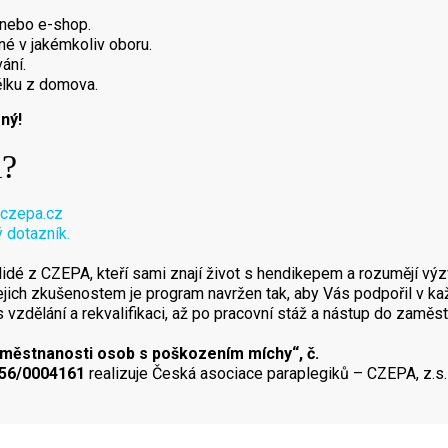
 nebo e-shop.
né v jakémkoliv oboru.
ání.
lku z domova.
ný!
m?
czepa.cz
ý dotazník.
i lidé z CZEPA, kteří sami znají život s hendikepem a rozumějí 
jejich zkušenostem je program navržen tak, aby Vás podpořil v k
 vzdělání a rekvalifikaci, až po pracovní stáž a nástup do zaměst
městnanosti osob s poškozením míchy“, č.
056/0004161
realizuje Česká asociace paraplegiků – CZEPA, z.s.