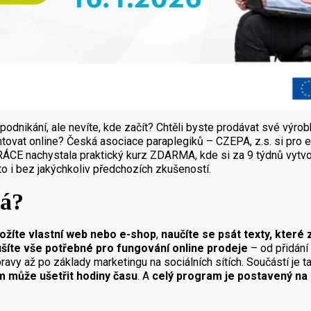
podnikání, ale nevíte, kde začít? Chtěli byste prodávat své výrob
tovat online? Česká asociace paraplegiků – CZEPA, z.s. si pro 
PRÁCE nachystala praktický kurz ZDARMA, kde si za 9 týdnů vytvoř
o i bez jakýchkoliv předchozích zkušeností.
ká?
ložíte vlastní web nebo e-shop
,
naučíte se psát texty, které
ušíte vše potřebné pro fungování online prodeje
– od přidání
ravy až po základy marketingu na sociálních sítích. Součástí je 
ám může ušetřit hodiny času
. A
celý program je postavený na p