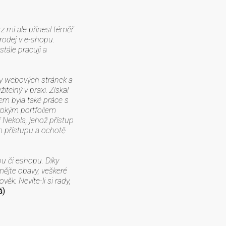
z mi ale přinesl téměř
prodej v e-shopu.
tále pracuji a
rby webových stránek a
telný v praxi. Získal
em byla také práce s
irokým portfoliem
í Nekola, jehož přístup
ím přístupu a ochotě
bu či eshopu. Díky
mějte obavy, veškeré
ěk. Nevíte-li si rady,
á)