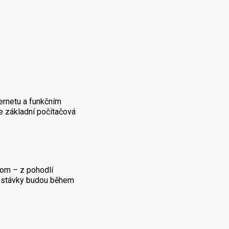
ternetu a funkčním
e základní počítačová
oom – z pohodlí
řestávky budou během