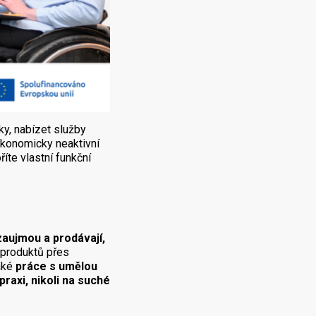
ky, nabízet služby
ekonomicky neaktivní
íte vlastní funkční
 zaujmou a prodávají,
 produktů přes
také
práce s umělou
raxi, nikoli na suché