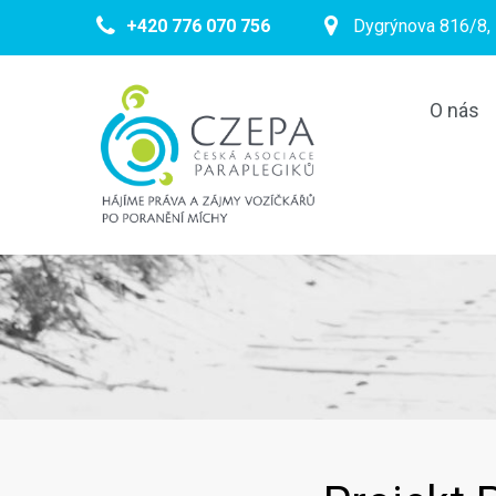
+420 776 070 756
Dygrýnova 816/8, 
O nás