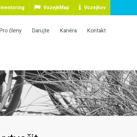
 mentoring
VozejkMap
Vozejkov
Pro členy
Darujte
Kariéra
Kontakt