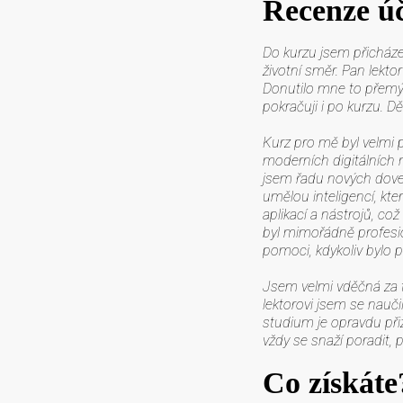
Recenze ú
Do kurzu jsem přicháze
životní směr. Pan lekto
Donutilo mne to přemýšl
pokračuji i po kurzu. Dě
Kurz pro mě byl velmi 
moderních digitálních n
jsem řadu nových doved
umělou inteligencí, kt
aplikací a nástrojů, což
byl mimořádně profesio
pomoci, kdykoliv bylo 
Jsem velmi vděčná za t
lektorovi jsem se nauč
studium je opravdu přizp
vždy se snaží poradit,
Co získáte